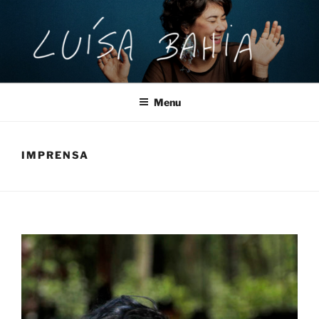
Pular
para
o
conteúdo
LUISA BAHIA
Informações, fotos, agenda, portfolio e contato da artista Luísa
Bahia.
Menu
IMPRENSA